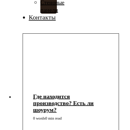
Стеновые
панели
Контакты
Где находится
производство? Есть ли
шоурум?
0 words
0 min read