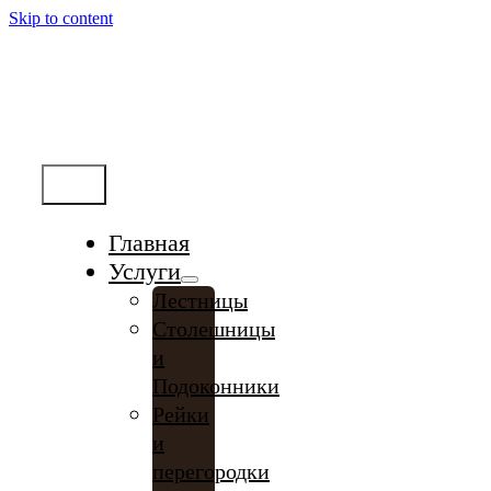
Skip to content
Меню
Главная
Услуги
Лестницы
Столешницы
и
Подоконники
Рейки
и
перегородки