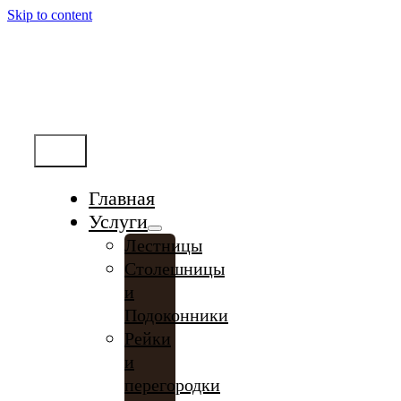
Skip to content
Меню
Главная
Услуги
Лестницы
Столешницы
и
Подоконники
Рейки
и
перегородки