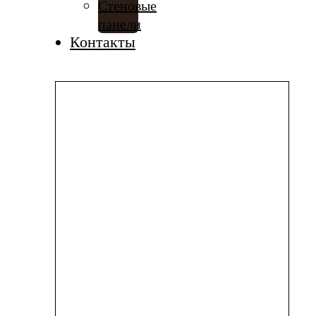
Стеновые
панели
Контакты