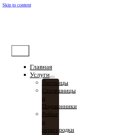
Skip to content
Меню
Главная
Услуги
Лестницы
Столешницы
и
Подоконники
Рейки
и
перегородки