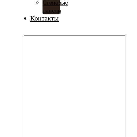
Стеновые
панели
Контакты