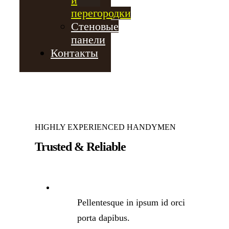
перегородки
Стеновые
панели
Контакты
HIGHLY EXPERIENCED HANDYMEN
Trusted & Reliable
Pellentesque in ipsum id orci
porta dapibus.