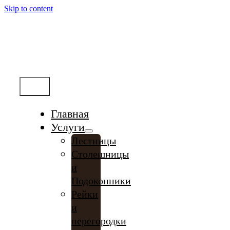
Skip to content
Меню
Главная
Услуги
Лестницы
Столешницы
и
Подоконники
Рейки
и
перегородки