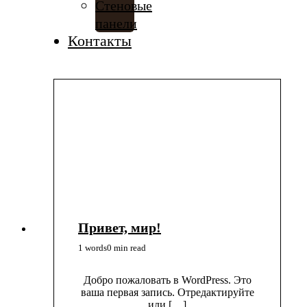
Стеновые
панели
Контакты
Привет, мир!
1 words
0 min read
Добро пожаловать в WordPress. Это
ваша первая запись. Отредактируйте
или […]