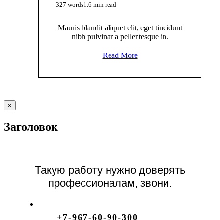
327 words
1.6 min read
Mauris blandit aliquet elit, eget tincidunt
nibh pulvinar a pellentesque in.
Read More
Close
×
product
quick
Заголовок
view
Такую работу нужно доверять
профессионалам, звони.
+7-967-60-90-300