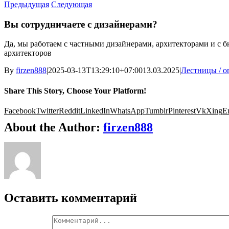
Предыдущая
Следующая
Вы сотрудничаете с дизайнерами?
Да, мы работаем с частными дизайнерами, архитекторами и с 
архитекторов
By
firzen888
|
2025-03-13T13:29:10+07:00
13.03.2025
|
Лестницы / о
Share This Story, Choose Your Platform!
Facebook
Twitter
Reddit
LinkedIn
WhatsApp
Tumblr
Pinterest
Vk
Xing
E
About the Author:
firzen888
Оставить комментарий