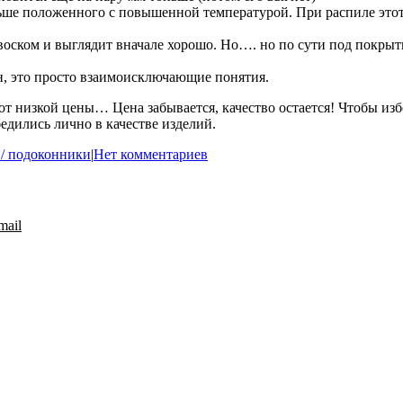
ньше положенного с повышенной температурой. При распиле это
оском и выглядит вначале хорошо. Но…. но по сути под покрыти
н, это просто взаимоисключающие понятия.
 от низкой цены… Цена забывается, качество остается! Чтобы избе
бедились лично в качестве изделий.
/ подоконники
|
Нет комментариев
mail