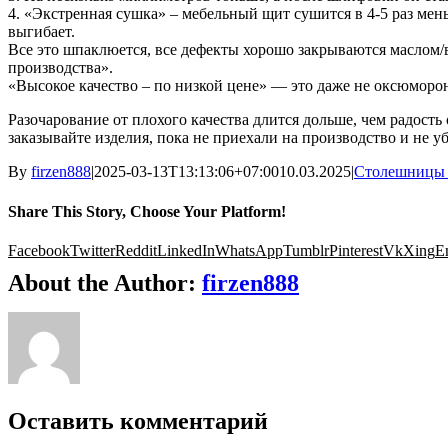
4. «Экстренная сушка» – мебельный щит сушится в 4-5 раз ме
выгибает.
Все это шпаклюется, все дефекты хорошо закрываются маслом/в
производства».
«Высокое качество – по низкой цене» — это даже не оксюморо
Разочарование от плохого качества длится дольше, чем радость
заказывайте изделия, пока не приехали на производство и не у
By
firzen888
|
2025-03-13T13:13:06+07:00
10.03.2025
|
Столешницы 
Share This Story, Choose Your Platform!
Facebook
Twitter
Reddit
LinkedIn
WhatsApp
Tumblr
Pinterest
Vk
Xing
E
About the Author:
firzen888
Оставить комментарий