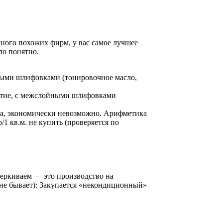
ного похожих фирм, у вас самое лучшее
ло понятно.
йными шлифовками (тонировочное масло,
крытие, с межслойными шлифовками
ора, экономически невозможно. Арифметика
1 кв.м. не купить (проверяется по
дчеркиваем — это производство на
ь не бывает): Закупается «некондиционный»