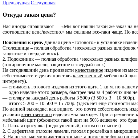
Предыдущая
Следующая
Откуда такая цена?
Нас иногда спрашивают — «Мы вот нашли такой же заказ на не
соотношение цена/качество.» мы слышим все-таки чаще. Но все
Пояснения к цене.
Данная цена «готового» к установке изделия
Столешница – полная обработка / несколько разных шлифовок 
защитное и твердый воск).
2. Подоконник — полная обработка / несколько разных шлифов
(тонировочное масло, защитное и твердый воск).
На сегодняшний день произвести
качественное
изделие из масс
себестоимости изделия простая:-
качественный
мебельный щит и
интернету).
— стоимость готового изделия из этого щита 1 кв.м. по нашему
— одно изделие этого размера, быстрее чем за 4 рабочих дня не
— столяру за каждый день работы 3 500р (3 500 х 3 = 10 500р).
— итого: 5 200 + 10 500 = 15 700р. (здесь нет еще стоимости мас
По данной выкладке, как видите, это почти себестоимость изд
условии
качественного
изделия «на выходе». При стремлении к 
мебельный щит (обходится такой щит на 50% дешевле, это брак,
1. Плохая просушка (недосушенный, потом его выгнет)
2. С дефектами (плохие ламели, плохая проклейка в микрошипе,
3. На несколько миллиметров тоньше, а после шлифовки он ста