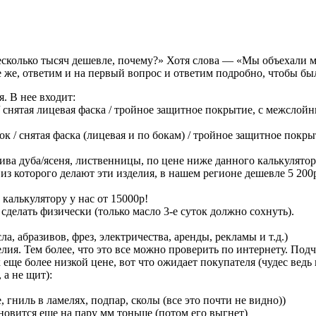
сколько тысяч дешевле, почему?» Хотя слова — «Мы объехали м
 же, ответим и на первый вопрос и ответим подробно, чтобы бы
. В нее входит:
/ снятая лицевая фаска / тройное защитное покрытие, с межсло
ок / снятая фаска (лицевая и по бокам) / тройное защитное по
ива дуба/ясеня, лиственницы, по цене ниже данного калькулят
з которого делают эти изделия, в нашем регионе дешевле 5 200р/
 калькулятору у нас от 15000р!
 сделать физически (только масло 3-е суток должно сохнуть).
ла, абразивов, фрез, электричества, аренды, рекламы и т.д.)
елия. Тем более, что это все можно проверить по интернету. По
еще более низкой цене, вот что ожидает покупателя (чудес вед
 а не щит):
 гниль в ламелях, подпар, сколы (все это почти не видно))
новится еще на пару мм тоньше (потом его выгнет)